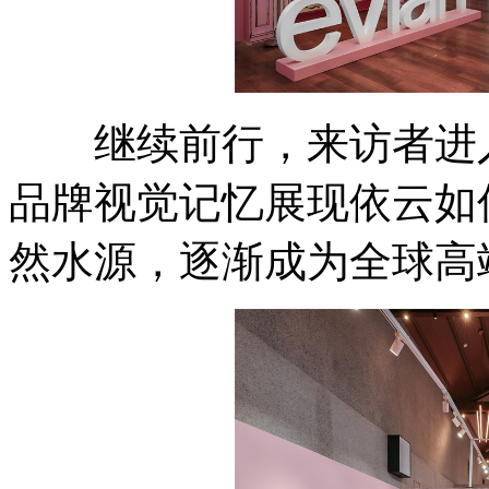
继续前行，来访者进入
品牌视觉记忆展现依云如
然水源，逐渐成为全球高