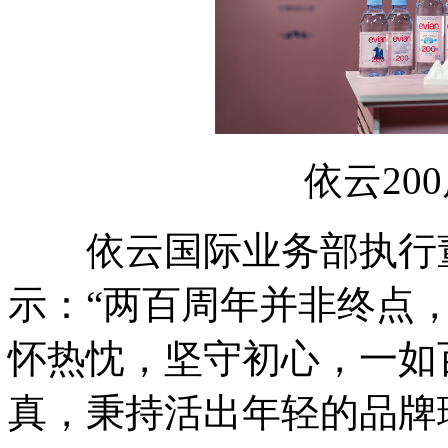
依云200
依云国际业务部执行董事Er
示：“两百周年并非终点
怀热忱，坚守初心，一如
真，秉持活出年轻的品牌