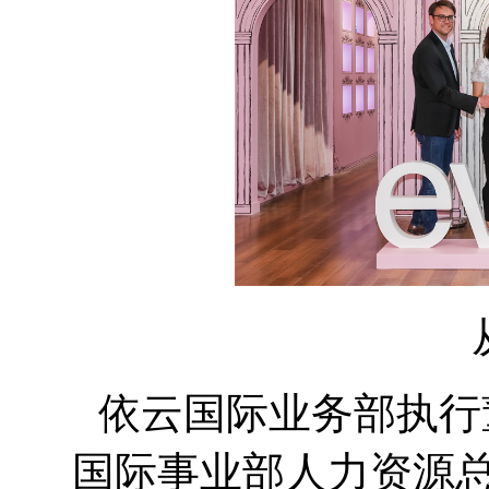
从
依云国际业务部执行董事E
国际事业部人力资源总监 M