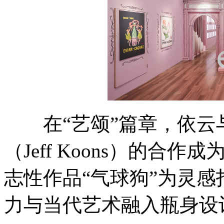
在“艺颂”篇章，依云
（Jeff Koons）的
志性作品“气球狗”为灵
力与当代艺术融入瓶身设