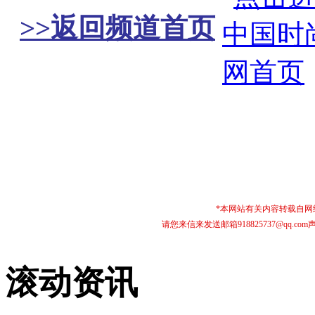
>>返回频道首页
*本网站有关内容转载自
请您来信来发送邮箱918825737@qq
滚动资讯