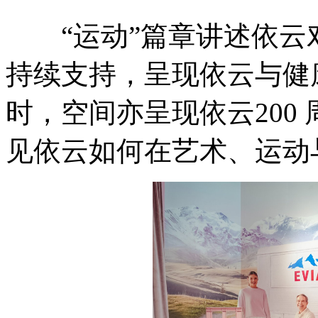
“运动”篇章讲述依云
持续支持，呈现依云与健
时，空间亦呈现依云200
见依云如何在艺术、运动