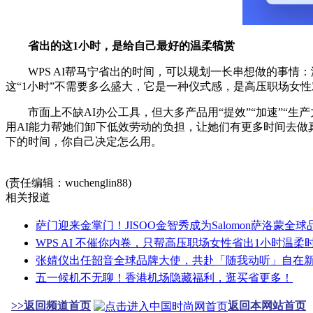
省出的这1小时，是给自己最好的温柔犒赏
WPS AI帮马宁省出的时间，可以规划一长串想做的事情：
这“1小时”不需要多么盛大，它是一种仪式感，是高压职场女
市面上不缺AI办公工具，但大多产品用“提效”“加速”“生产
用AI能力帮她们卸下低效劳动的负担，让她们有更多时间去做
下的时间，你自己决定怎么用。
(责任编辑：wuchenglin88)
相关报道
萨门迎来金掌门！JISOO金智秀成为Salomon萨洛蒙全
WPS AI 不催你内卷，只帮高压职场女性省出1小时温柔
张婧仪出任韶音全球品牌大使，共赴「随我动听」自在
五一候机不无聊！香港机场隐藏福利，逛买省更多！
>>返回频道首页
返回本网站首页