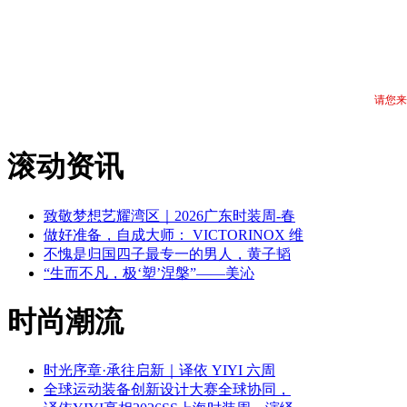
请您来
滚动资讯
致敬梦想艺耀湾区｜2026广东时装周-春
做好准备，自成大师： VICTORINOX 维
不愧是归国四子最专一的男人，黄子韬
“生而不凡，极‘塑’涅槃”——美沁
时尚潮流
时光序章·承往启新｜译依 YIYI 六周
全球运动装备创新设计大赛全球协同，