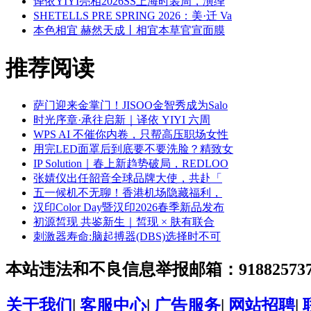
译依YIYI亮相2026SS上海时装周，演绎
SHETELLS PRE SPRING 2026：美·迁 Va
本色相宜 赫然天成丨相宜本草官宣面膜
推荐阅读
萨门迎来金掌门！JISOO金智秀成为Salo
时光序章·承往启新｜译依 YIYI 六周
WPS AI 不催你内卷，只帮高压职场女性
用完LED面罩后到底要不要洗脸？精致女
IP Solution｜春上新趋势破局，REDLOO
张婧仪出任韶音全球品牌大使，共赴「
五一候机不无聊！香港机场隐藏福利，
汉印Color Day暨汉印2026春季新品发布
初源皙现 共鉴新生｜皙现 × 肤有联合
刺激器寿命:脑起搏器(DBS)选择时不可
本站违法和不良信息举报邮箱：918825737@
关于我们
|
客服中心
|
广告服务
|
网站招聘
|