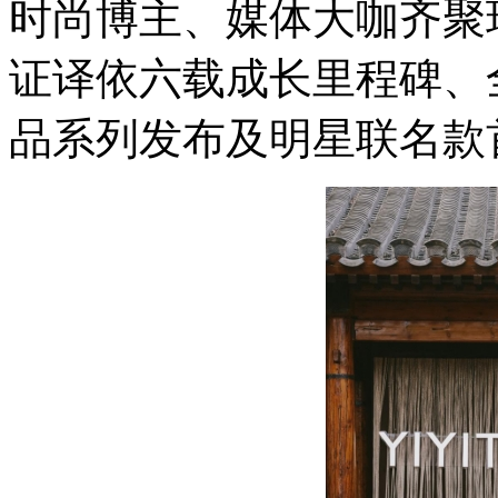
时尚博主、媒体大咖齐聚
证译依六载成长里程碑、
品系列发布及明星联名款