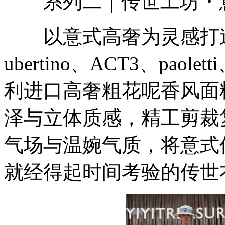
系列二｜传世工坊・意
以意式高奢为灵感打造
ubertino、ACT3、paol
利进口高奢粗花呢香风面
泽与立体质感，精工剪裁
气场与温婉气质，将意式
就经得起时间考验的传世