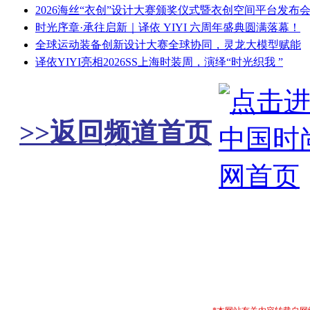
2026海丝“衣创”设计大赛颁奖仪式暨衣创空间平台发布
时光序章·承往启新｜译依 YIYI 六周年盛典圆满落幕！
全球运动装备创新设计大赛全球协同，灵龙大模型赋能
译依YIYI亮相2026SS上海时装周，演绎“时光织我 ”
>>返回频道首页