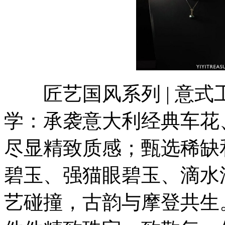
匠艺国风系列 | 意式工
学：承袭意大利经典车花
尽显精致质感；甄选稀缺
碧玉、强猫眼碧玉、滴水
艺碰撞，古韵与摩登共生