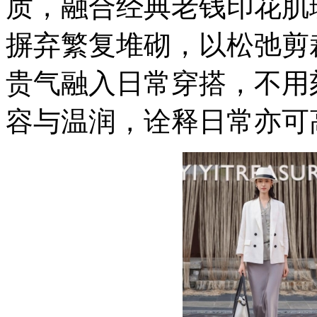
质，融合经典老钱印花肌
摒弃繁复堆砌，以松弛剪
贵气融入日常穿搭，不用
容与温润，诠释日常亦可