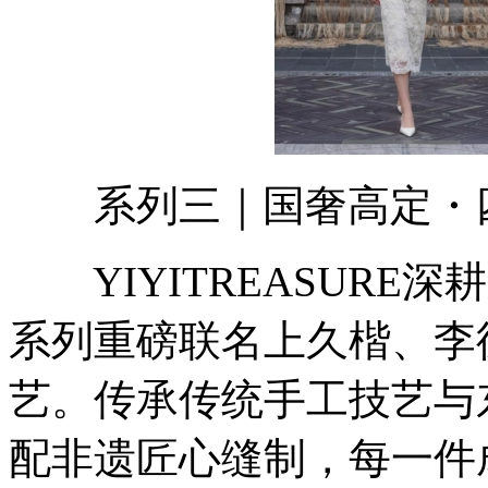
系列三｜国奢高定・四
YIYITREASURE
系列重磅联名上久楷、李
艺。传承传统手工技艺与
配非遗匠心缝制，每一件