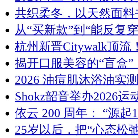
共织柔冬，以天然面料
从“买新款”到“能反复穿
杭州新晋Citywalk
揭开口服美容的“盲盒
2026 油痘肌沐浴油实测
Shokz韶音举办202
依云 200 周年： “源起18
25岁以后，把“心态松弛