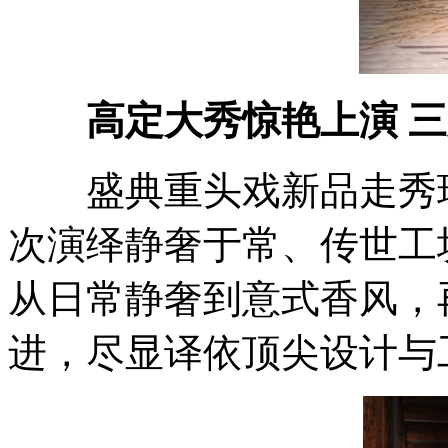
高定大秀惊艳上演 
盛典重头戏新品走秀璀璨
次演绎静奢于常、传世工
从日常静奢到意式香风，
进，尽显译依顶尖设计与