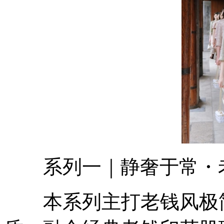
系列一｜静奢于常・
本系列主打老钱风极简