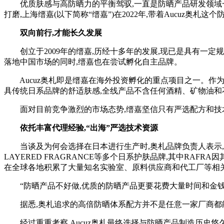
优质肤感与高防晒力的平衡驾驭,一直是防晒产品研发领域一
打磨,上海缙嘉(以下简称“缙嘉”)在2022年,带着Aucuz奥札
双向前行,才能长久发展
创立于2009年的缙嘉,历经十多年的发展,现已是具有一定
落地中国市场的同时,缙嘉也在尝试孵化自主品牌。
Aucuz奥札即是缙嘉在海外投资孵化的重点项目之一。作为
具传统日系品牌的舒适肤感,全线产品不含任何酒精、矿物油和
面对目前竞争激烈的市场态势,缙嘉坚信只有严选配方和技术
依托丰富代理经验,“出海”严选技术资源
当谈及为何会选择在日本进行生产时,奥札品牌负责人表示,上海缙
LAYERED FRAGRANCE等多个日系护肤品牌,其中RA
在全球各地积累了大量知名实验室、原料供应商和代工厂等相
“防晒产品不好做,优质的防晒产品更要花费大量时间和金钱
据悉,奥札追求的高倍防晒体系配方并不是任意一家厂商都能
经过重重考察,Aucuz奥札最终选择与防晒产品制造历史悠久