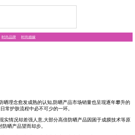
时尚品牌
时尚婚嫁
晒理念愈发成熟的认知,防晒产品市场销量也呈现逐年攀升的
费者日常护肤流程中必不可少的一环。
现实情况却差强人意,大部分高倍防晒产品因困于成膜技术等原
对防晒产品望而却步。