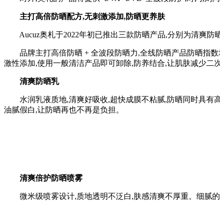
主打高倍防晒配方,无刺激添加,防晒更养肤
Aucuz奥札于2022年初已推出三款防晒产品,分别为清爽
品牌主打高倍防晒 + 全波段防晒力,全线防晒产品防晒指数均为
激性添加,使用一般清洁产品即可卸除,防养结合,让肌肤减少
清爽防晒乳
水润乳液质地,清爽好吸收,超快成膜不粘腻,防晒同时具有高
油腻假白,让防晒再也不再是负担。
清爽倍护防晒喷雾
微米级喷雾设计,质地透明不泛白,肤感清爽不厚重。细腻的