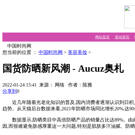
网站首页
滚动资讯
中国时尚网
您当前的位置 ：
中国时尚网
>
美容美妆
>
国货防晒新风潮 - Aucuz奥札
2022-01-24 15:41 来源： 网络
作者：陈雅
分享到
0
近几年随着光老化知识的普及,国内消费者逐渐认识到日积月
趋势。从天猫后台数据来看,2021年防晒市场同比增长20%,
数据显示,防晒类目中高倍防晒产品的销量占比达89%。由
因,而很难避免肤感厚重这一大问题,特别是肌肤多汗油腻、防