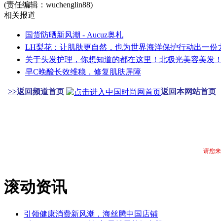
(责任编辑：wuchenglin88)
相关报道
国货防晒新风潮 - Aucuz奥札
LH梨花：让肌肤更自然，也为世界海洋保护行动出一份
关于头发护理，你想知道的都在这里！北极光美容美发
早C晚酸长效维稳，修复肌肤屏障
>>返回频道首页
返回本网站首页
请您来
滚动资讯
引领健康消费新风潮，海丝腾中国店铺