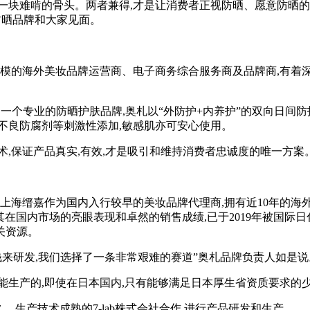
块难啃的骨头。两者兼得,才是让消费者正视防晒、愿意防晒的关
这个防晒品牌和大家见面。
规模的海外美妆品牌运营商、电子商务综合服务商及品牌商,有着
一个专业的防晒护肤品牌,奥札以“外防护+内养护”的双向日间防
不良防腐剂等刺激性添加,敏感肌亦可安心使用。
,保证产品真实,有效,才是吸引和维持消费者忠诚度的唯一方案
嘉作为国内入行较早的美妆品牌代理商,拥有近10年的海外品牌孵化
FRA因其在国内市场的亮眼表现和卓然的销售成绩,已于2019年被
关资源。
来研发,我们选择了一条非常艰难的赛道”奥札品牌负责人如是说
生产的,即使在日本国内,只有能够满足日本厚生省资质要求的少
、生产技术成熟的7-lab株式会社合作,进行产品研发和生产。