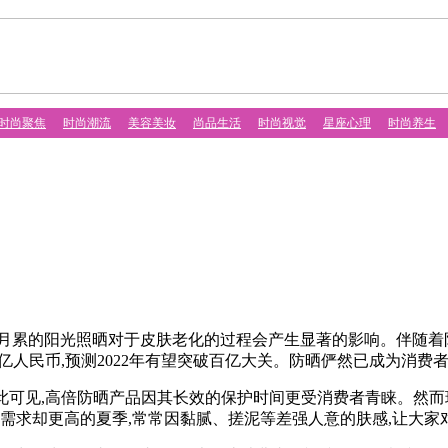
时尚聚焦
时尚潮流
美容美妆
尚品生活
时尚视觉
星座心理
时尚养生
累的阳光照晒对于皮肤老化的过程会产生显著的影响。伴随着防
达90亿人民币,预测2022年有望突破百亿大关。防晒俨然已成为消
此可见,高倍防晒产品因其长效的保护时间更受消费者青睐。然而
晒需求却更高的夏季,常常因黏腻、搓泥等差强人意的肤感,让大家