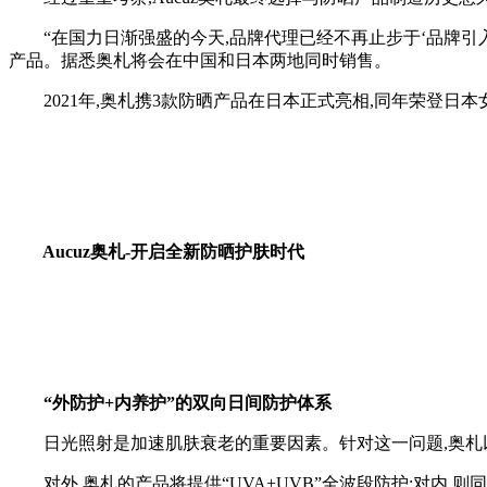
“在国力日渐强盛的今天,品牌代理已经不再止步于‘品牌引入
产品。据悉奥札将会在中国和日本两地同时销售。
2021年,奥札携3款防晒产品在日本正式亮相,同年荣登日本女
Aucuz奥札-开启全新防晒护肤时代
“外防护+内养护”的双向日间防护体系
日光照射是加速肌肤衰老的重要因素。针对这一问题,奥札以
对外,奥札的产品将提供“UVA+UVB”全波段防护;对内,