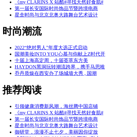
《my CLARINS X 站酷#寻找天然好食肌#
第一届长安国际时尚饰品节暨跨境电商
星盒时尚与北京北奥大路舞台艺术设计
时尚潮流
2022“绝对男人”年度大选正式启动
国潮美妆INTO YOU心慕与你献上Z时代开
十届上海高定周，十届荟萃东方美
HAYDON黑洞玩转潮流跨界，携手马思唯
乔丹质燥在西安办了场城墙大秀 , 国潮
推荐阅读
引领健康消费新风潮，海丝腾中国店铺
《my CLARINS X 站酷#寻找天然好食肌#
第一届长安国际时尚饰品节暨跨境电商
星盒时尚与北京北奥大路舞台艺术设计
御研堂，浪漫不止七夕，美丽因你绽放