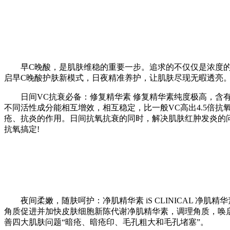
早C晚酸，是肌肤维稳的重要一步。追求的不仅仅是浓度的高低
启早C晚酸护肤新模式，日夜精准养护，让肌肤尽现无暇透亮
日间VC抗衰必备：修复精华素 修复精华素纯度极高，含有制药
不同活性成分能相互增效，相互稳定，比一般VC高出4.5倍
疮、抗炎的作用。日间抗氧抗衰的同时，解决肌肤红肿发炎的
抗氧搞定!
夜间柔嫩，随肤呵护：净肌精华素 iS CLINICAL 净
角质促进并加快皮肤细胞新陈代谢净肌精华素，调理角质，唤
善四大肌肤问题“暗疮、暗疮印、毛孔粗大和毛孔堵塞”。