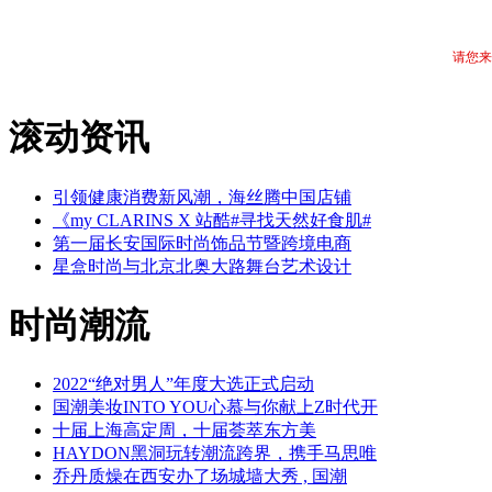
请您来
滚动资讯
引领健康消费新风潮，海丝腾中国店铺
《my CLARINS X 站酷#寻找天然好食肌#
第一届长安国际时尚饰品节暨跨境电商
星盒时尚与北京北奥大路舞台艺术设计
时尚潮流
2022“绝对男人”年度大选正式启动
国潮美妆INTO YOU心慕与你献上Z时代开
十届上海高定周，十届荟萃东方美
HAYDON黑洞玩转潮流跨界，携手马思唯
乔丹质燥在西安办了场城墙大秀 , 国潮