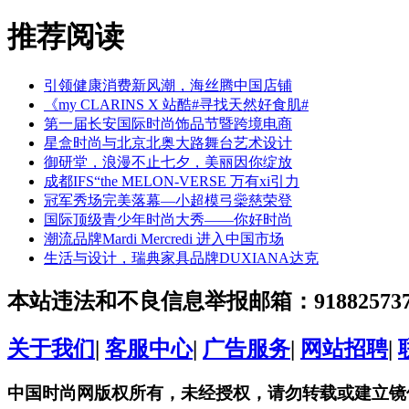
推荐阅读
引领健康消费新风潮，海丝腾中国店铺
《my CLARINS X 站酷#寻找天然好食肌#
第一届长安国际时尚饰品节暨跨境电商
星盒时尚与北京北奥大路舞台艺术设计
御研堂，浪漫不止七夕，美丽因你绽放
成都IFS“the MELON-VERSE 万有xi引力
冠军秀场完美落幕—小超模弓橤慈荣登
国际顶级青少年时尚大秀——你好时尚
潮流品牌Mardi Mercredi 进入中国市场
生活与设计，瑞典家具品牌DUXIANA达克
本站违法和不良信息举报邮箱：918825737@
关于我们
|
客服中心
|
广告服务
|
网站招聘
|
中国时尚网版权所有，未经授权，请勿转载或建立镜