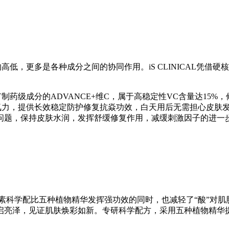
，更多是各种成分之间的协同作用。iS CLINICAL凭借
。
级成分的ADVANCE+维C，属于高稳定性VC含量达15%，
抗氧力，提供长效稳定防护修复抗焱功效，白天用后无需担心皮肤
问题，保持皮肤水润，发挥舒缓修复作用，减缓刺激因子的进一步
肌精华素科学配比五种植物精华发挥强功效的同时，也减轻了“酸”
启亮泽，见证肌肤焕彩如新。专研科学配方，采用五种植物精华提