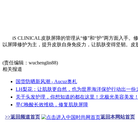
iS CLINICAL皮肤屏障的管理从“修”和“护”两方面
以屏障修护为主，提升皮肤自身免疫力，让肌肤变得坚韧。皮肤
(责任编辑：wuchenglin88)
相关报道
国货防晒新风潮 - Aucuz奥札
LH梨花：让肌肤更自然，也为世界海洋保护行动出一份
关于头发护理，你想知道的都在这里！北极光美容美发
早C晚酸长效维稳，修复肌肤屏障
>>返回频道首页
返回本网站首页