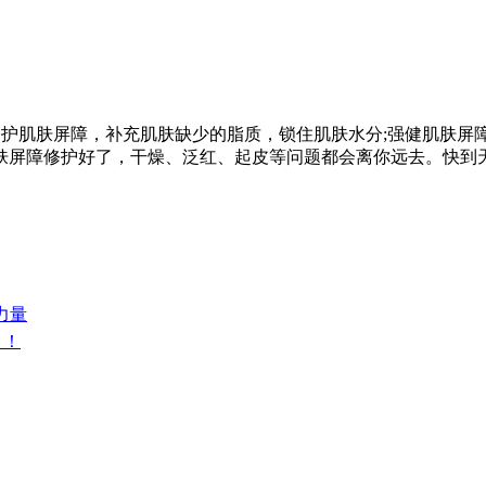
入手。修护肌肤屏障，补充肌肤缺少的脂质，锁住肌肤水分;强健肌
屏障修护好了，干燥、泛红、起皮等问题都会离你远去。快到天猫
力量
！！