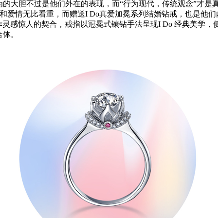
的大胆不过是他们外在的表现，而“行为现代，传统观念”才是真
和爱情无比看重，而赠送I Do真爱加冕系列结婚钻戒，也是他
作灵感惊人的契合，戒指以冠冕式镶钻手法呈现I Do 经典美
合体。