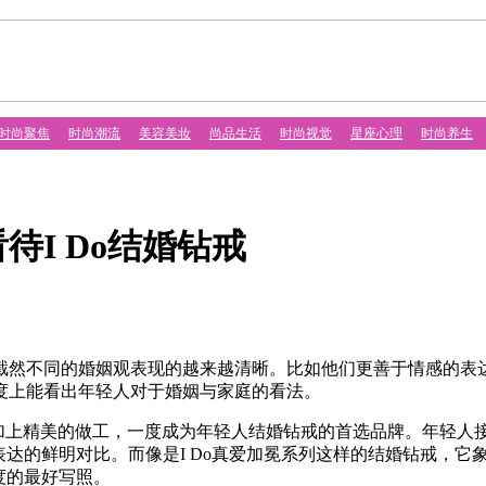
时尚聚焦
时尚潮流
美容美妆
尚品生活
时尚视觉
星座心理
时尚养生
待I Do结婚钻戒
然不同的婚姻观表现的越来越清晰。比如他们更善于情感的表
度上能看出年轻人对于婚姻与家庭的看法。
加上精美的做工，一度成为年轻人结婚钻戒的首选品牌。年轻人
表达的鲜明对比。而像是I Do真爱加冕系列这样的结婚钻戒，
度的最好写照。