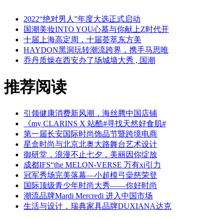
2022“绝对男人”年度大选正式启动
国潮美妆INTO YOU心慕与你献上Z时代开
十届上海高定周，十届荟萃东方美
HAYDON黑洞玩转潮流跨界，携手马思唯
乔丹质燥在西安办了场城墙大秀 , 国潮
推荐阅读
引领健康消费新风潮，海丝腾中国店铺
《my CLARINS X 站酷#寻找天然好食肌#
第一届长安国际时尚饰品节暨跨境电商
星盒时尚与北京北奥大路舞台艺术设计
御研堂，浪漫不止七夕，美丽因你绽放
成都IFS“the MELON-VERSE 万有xi引力
冠军秀场完美落幕—小超模弓橤慈荣登
国际顶级青少年时尚大秀——你好时尚
潮流品牌Mardi Mercredi 进入中国市场
生活与设计，瑞典家具品牌DUXIANA达克