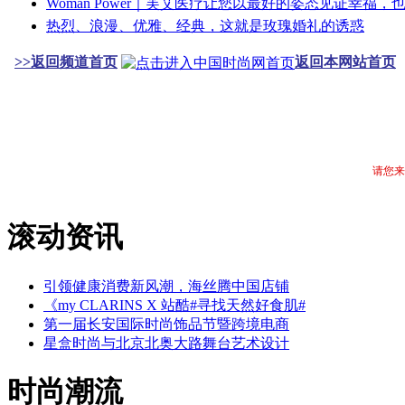
Woman Power｜芙艾医疗让您以最好的姿态见证幸福
热烈、浪漫、优雅、经典，这就是玫瑰婚礼的诱惑
>>返回频道首页
返回本网站首页
请您来
滚动资讯
引领健康消费新风潮，海丝腾中国店铺
《my CLARINS X 站酷#寻找天然好食肌#
第一届长安国际时尚饰品节暨跨境电商
星盒时尚与北京北奥大路舞台艺术设计
时尚潮流